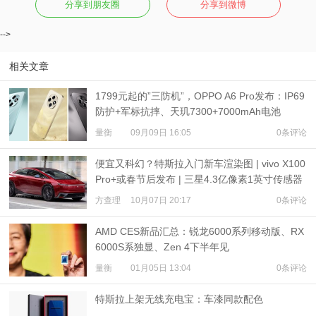
分享到朋友圈
分享到微博
-->
相关文章
1799元起的”三防机”，OPPO A6 Pro发布：IP69
防护+军标抗摔、天玑7300+7000mAh电池
量衡
09月09日 16:05
0条评论
便宜又科幻？特斯拉入门新车渲染图 | vivo X100
Pro+或春节后发布 | 三星4.3亿像素1英寸传感器
爆料
方查理
10月07日 20:17
0条评论
AMD CES新品汇总：锐龙6000系列移动版、RX
6000S系独显、Zen 4下半年见
量衡
01月05日 13:04
0条评论
特斯拉上架无线充电宝：车漆同款配色