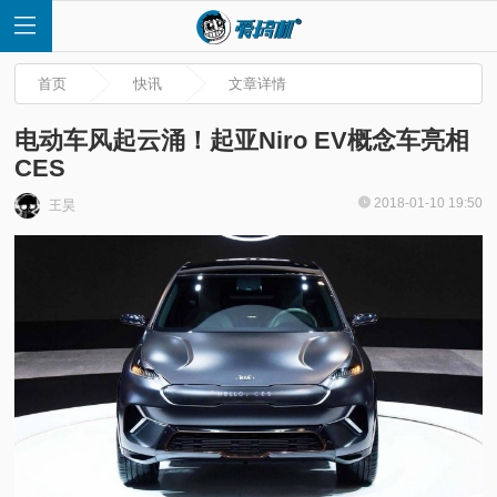
首页
快讯
文章详情
电动车风起云涌！起亚Niro EV概念车亮相
CES
首
2018-01-10 19:50
王昊
页
快
讯
评
测