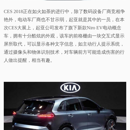
视
CES 2018正在如火如荼的进行中，除了数码设备厂商竞相争
艳外，电动车厂商也不甘示弱，起亚就是其中的一员，在本
频
次CES大展上，起亚公司发布了旗下新款Niro EV电动概念
车，拥有十分酷炫的外观，该车的前格栅由一块交互式显示
科
屏所取代，可以显示各种文字信息，如主动行人提示系统，
通过摄像头和物体识别技术，对车辆前方可能造成伤害的行
普
人做出提醒，相当有趣。
体
验
专
题