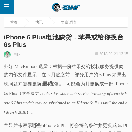
首页
快讯
文章详情
iPhone 6 Plus电池缺货，苹果或给你换台
6s Plus
首
2018-01-21 13:15
崔野
外媒 MacRumors 透露：根据一份苹果交给授权服务提供商
页
的内部文件显示，在 3 月底之前，部分用户的 6 Plus 如果出
快
整机
现问题并需要更换
的话，可能会为其更换成一部 iPhone
6s Plus（
文件原文：orders for whole unit service inventory of some iPh
讯
one 6 Plus models may be substituted to an iPhone 6s Plus until the end o
评
）。
f March 2018
苹果并未表示哪些 iPhone 6 Plus 将会符合条件并更换成 6s Pl
测