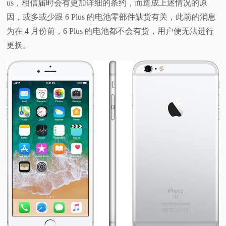
us，相信届时会有更加详细的条约，而造成上述情况的原
视
因，或多或少跟 6 Plus 的电池零部件缺货有关，此前的消息
为在 4 月份前，6 Plus 的电池都不会有货，用户便无法进行
频
更换。
科
普
体
验
专
题