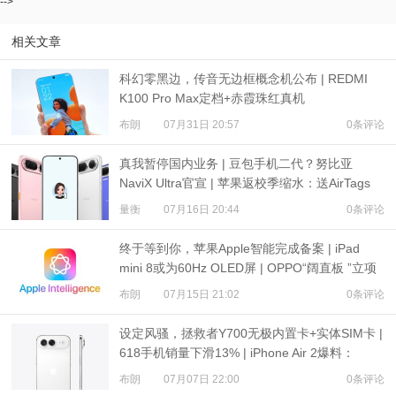
-->
相关文章
科幻零黑边，传音无边框概念机公布 | REDMI
K100 Pro Max定档+赤霞珠红真机
布朗
07月31日 20:57
0条评论
真我暂停国内业务 | 豆包手机二代？努比亚
NaviX Ultra官宣 | 苹果返校季缩水：送AirTags
量衡
07月16日 20:44
0条评论
终于等到你，苹果Apple智能完成备案 | iPad
mini 8或为60Hz OLED屏 | OPPO“阔直板 ”立项
布朗
07月15日 21:02
0条评论
设定风骚，拯救者Y700无极内置卡+实体SIM卡 |
618手机销量下滑13% | iPhone Air 2爆料：
3500mAh电池
布朗
07月07日 22:00
0条评论