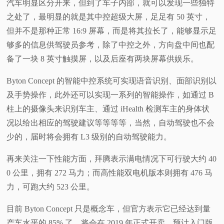
汽车明显区分开来，但到了车子内部，就可以发现一些独特
视
之处了，最明显的就是其中控超级大屏，足足有 50 英寸，
但并不是那种正常 16:9 屏幕，而是将其拉长了，能够显示足
频
够多的信息供驾驶员参考，除了中控之外，方向盘中间也配
备了一块 8 英寸触摸屏，以及后座有两块屏幕供娱乐。
科
Byton Concept 的智能中控系统可实现语音识别、面部识别以
普
及手势操作，此外还可以实现一系列的智能操作，如通过 B
柱上的摄像头来识别车主、通过 iHealth 检测车主的身体状
体
况以给出相应的驾驶建议等等等等，当然，自动驾驶也不会
少的，届时将会拥有 L3 级别的自动驾驶能力。
验
再来关注一下性能方面，拜腾表示满电情况下可行驶大约 40
专
0 公里，拥有 272 马力；而高性能双电机版本则拥有 476 马
力，可跑大约 523 公里。
题
目前 Byton Concept 只是概念车，但官方表示它已经达到量
产车水平的 85% 了，将会在 2019 年正式开卖，预计入门版