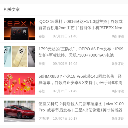
相关文章
iQOO 16爆料：0916马达+1/1.3型主摄 | 谷歌或
首发台积电2nm工艺 | “智能体手机”STEPX Neo
亮相
布朗
07月13日 21:40
0条评论
1799元起的”三防机”，OPPO A6 Pro发布：IP69
防护+军标抗摔、天玑7300+7000mAh电池
量衡
09月09日 16:05
0条评论
5倍IMX858？小米15 Pro或带14U同款长焦 | 经
典落幕，谷歌终止安卓5.X支持 | 小米手环9本周
发布？
布朗
07月15日 21:49
0条评论
便宜又科幻？特斯拉入门新车渲染图 | vivo X100
Pro+或春节后发布 | 三星4.3亿像素1英寸传感器
爆料
方查理
10月07日 20:17
0条评论