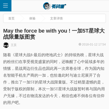
首页
体验
文章详情
May the force be with you ! 一加5T星球大
战限量版图赏
首
2018-01-12 17:54
王昊
随着《星球大战8·最后的绝地武士》的持续热映，星球大战
页
的粉丝们在享受视觉盛宴的同时，还唤醒了心中延续多年的
快
情愫，星战周边衍生品也因此再一次席卷全球，作为国内知
名智能手机生产商的一加，也恰逢此时与迪士尼展开了合
讯
作，推出了一加5T的星球大战限量版。不过稍显遗憾的是，
受制于版权的限制，本次一加5T星球大战版暂时将与国内用
评
户无缘，不过在物流发达的今天，相信也难不倒各位有信仰
的用户吧。
测