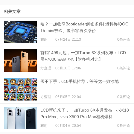
相关文章
哈？一加收窄Bootloader解锁条件| 爆料称iQOO
15 mini被砍、显卡将再次涨价
布朗
07月24日 21:13
0条评论
首销1499元起，一加Turbo 6X系列发布：LCD
屏+7000mAh电池【附多机对比】
方查理
06月10日 17:06
0条评论
买不下手，618手机推荐：等等党一败涂地
方查理
06月05日 22:04
0条评论
LCD新机来了，一加Turbo 6X本月发布 | 小米18
Pro Max、vivo X500 Pro Max相机爆料
布朗
06月04日 20:54
0条评论