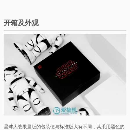
视
开箱及外观
频
科
普
体
验
专
题
星球大战限量版的包装便与标准版大有不同，其采用黑色的