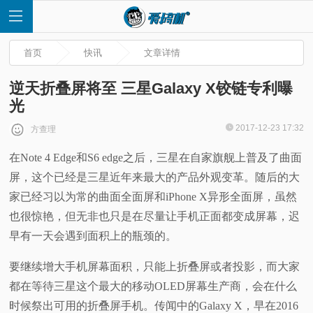
首页
快讯
文章详情
逆天折叠屏将至 三星Galaxy X铰链专利曝
光
首
2017-12-23 17:32
方查理
在Note 4 Edge和S6 edge之后，三星在自家旗舰上普及了曲面
页
屏，这个已经是三星近年来最大的产品外观变革。随后的大
快
家已经习以为常的曲面全面屏和iPhone X异形全面屏，虽然
也很惊艳，但无非也只是在尽量让手机正面都变成屏幕，迟
讯
早有一天会遇到面积上的瓶颈的。
评
要继续增大手机屏幕面积，只能上折叠屏或者投影，而大家
都在等待三星这个最大的移动OLED屏幕生产商，会在什么
测
时候祭出可用的折叠屏手机。传闻中的Galaxy X，早在2016