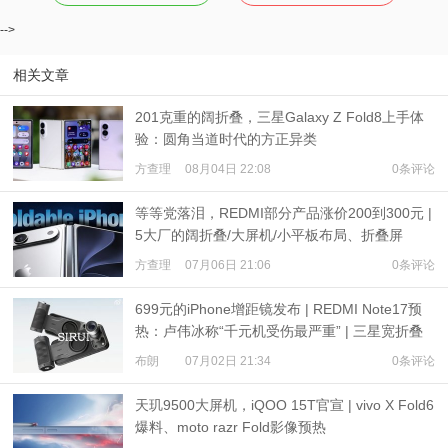
-->
相关文章
201克重的阔折叠，三星Galaxy Z Fold8上手体
验：圆角当道时代的方正异类
方查理
08月04日 22:08
0条评论
等等党落泪，REDMI部分产品涨价200到300元 |
5大厂的阔折叠/大屏机/小平板布局、折叠屏
iPhone爆料
方查理
07月06日 21:06
0条评论
699元的iPhone增距镜发布 | REDMI Note17预
热：卢伟冰称“千元机受伤最严重” | 三星宽折叠
或7月22日发布
布朗
07月02日 21:34
0条评论
天玑9500大屏机，iQOO 15T官宣 | vivo X Fold6
爆料、moto razr Fold影像预热