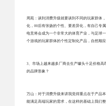
周苑：谈到消费升级就要谈到不同的玩家群体，
化，00后有张扬的个性、要差异化，有自己专
电竞将会成为一个非常大的体育产业，与足球一
个游戏的玩家群体的个性定制化产品，自然顺应
3、市场上越来越多厂商去生产噱头十足价格高
的品牌形象？
万山：对于消费升级来讲我觉得重点在于产品本
能满足高端玩家的需求，在这样的基础上我们整