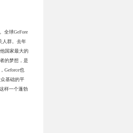
球GeFore
关人群。去年
他国家最大的
好者的梦想，是
force也
大众基础的平
在这样一个蓬勃