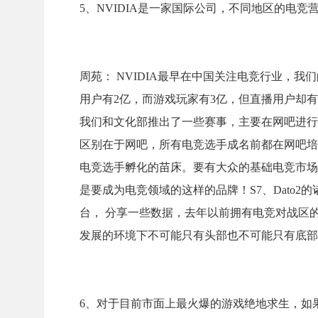
5、NVIDIA是一家国际公司，不同地区的电
周苑： NVIDIA最早在中国关注电竞行业，我
用户有2亿，而游戏玩家有3亿，但直播用户却
我们和文化部推出了一些赛事，主要在网吧进行
区别在于网吧，所有电竞选手成名前都在网吧培
电竞选手孵化的苗床。要有大众的基础电竞市场才能
是要成为电竞领域的这样的品牌！S7、Dato2
台， 分享一些数据，去年以前拥有电竞对战区的
发展的环境下不可能只有头部也不可能只有底
6、对于目前市面上最火爆的游戏绝地求生，如