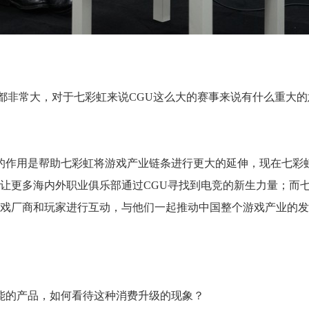
入都非常大，对于七彩虹来说CGU这么大的赛事来说有什么重大的
最大的作用是帮助七彩虹将游戏产业链条进行更大的延伸，现在七彩
让更多海内外职业俱乐部通过CGU寻找到电竞的新生力量；而
戏厂商和玩家进行互动，与他们一起推动中国整个游戏产业的发
能的产品，如何看待这种消费升级的现象？