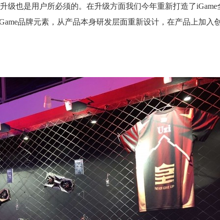
级也是用户所必须的。在升级方面我们今年重新打造了iGame全
iGame品牌元素，从产品本身研发层面重新设计，在产品上加入创新