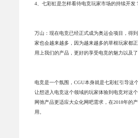
4、七彩虹是怎样看待电竞玩家市场的持续开发
万山：现在电竞已经正式成为奥运会项目，得到
家也会越来越多，因为越来越多的草根玩家都正
用上我们的产品，更好的享受电竞的魅力以及了
电竞是一个氛围，CGU本身就是七彩虹引导这个
让想进入电竞这个领域的玩家体验到电竞对这个
网弛产品更适应大众化网吧需求，在2018年
用。