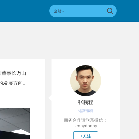
全站
集团董事长万山
年的发展方向。
张鹏程
运营编辑
商务合作请联系微信：
lennydonny
+关注