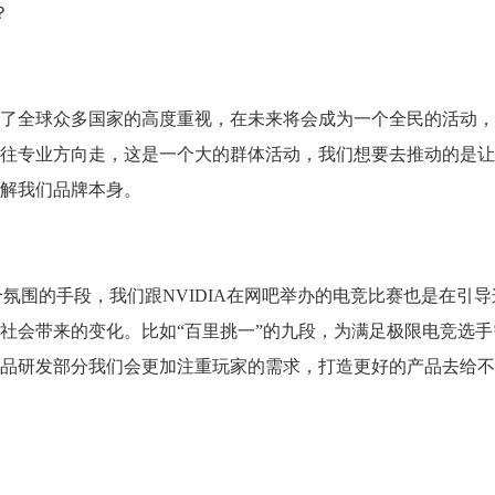
？
了全球众多国家的高度重视，在未来将会成为一个全民的活动，
往专业方向走，这是一个大的群体活动，我们想要去推动的是让
解我们品牌本身。
氛围的手段，我们跟NVIDIA在网吧举办的电竞比赛也是在引
社会带来的变化。比如“百里挑一”的九段，为满足极限电竞选手
的产品研发部分我们会更加注重玩家的需求，打造更好的产品去给