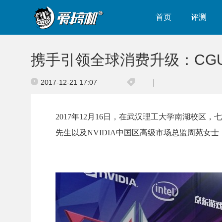
首页
评测
携手引领全球消费升级：CGU
2017-12-21 17:07
2017年12月16日，在武汉理工大学南湖校区，
先生以及NVIDIA中国区高级市场总监周苑女