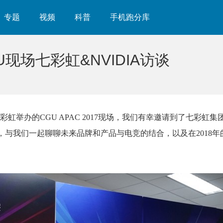
专题
视频
科普
手机跑分库
现场七彩虹&NVIDIA访谈
七彩虹举办的CGU APAC 2017现场，我们有幸邀请到了七彩虹
士，与我们一起聊聊未来品牌和产品与电竞的结合，以及在2018