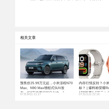
相关文章
预售价25.99万元起，小米澎程N70
内存行情反转？小
Max、N90 Max增程式SUV发
标？ | 爆料称荣耀Rob
布：“50万内最好的SUV之一”
1TB版要1.6万元 |
07月30日 21:27
07月21日 22:16
REDMI Watch 6现