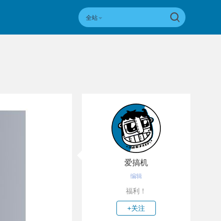
全站
爱搞机
编辑
福利！
+关注