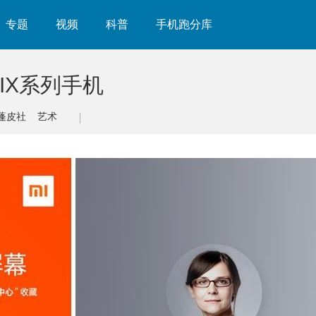
专题
视频
科普
手机跑分库
IX系列手机
蓬皮社
艺术