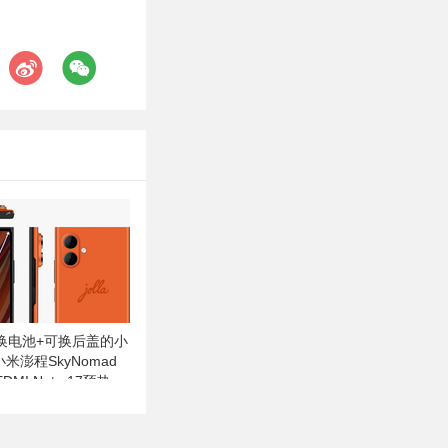
换电池+可换后盖的小
小米澎程SkyNomad
DMI Note 17预热