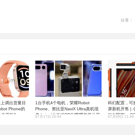
分享：
米上调出货量目
1台手机4个电机，荣耀Robot
科幻配置，可
ot Phone的
Phone、努比亚NaviX Ultra真机现
屏新机开售 | 
 小米平板9、
身 | vivo/小米/OPPO/荣耀共推公平
SUV官宣、 RE
07月17日 20:44
07月09日 21:46
身
内存机制