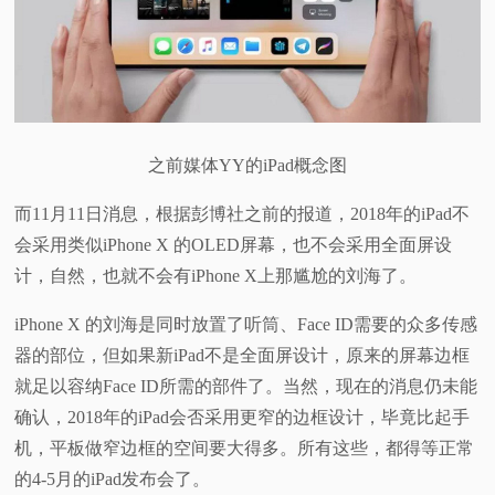
视
频
科
之前媒体YY的iPad概念图
普
而11月11日消息，根据彭博社之前的报道，2018年的iPad不
会采用类似iPhone X 的OLED屏幕，也不会采用全面屏设
体
计，自然，也就不会有iPhone X上那尴尬的刘海了。
验
iPhone X 的刘海是同时放置了听筒、Face ID需要的众多传感
器的部位，但如果新iPad不是全面屏设计，原来的屏幕边框
专
就足以容纳Face ID所需的部件了。当然，现在的消息仍未能
确认，2018年的iPad会否采用更窄的边框设计，毕竟比起手
题
机，平板做窄边框的空间要大得多。所有这些，都得等正常
的4-5月的iPad发布会了。