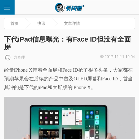
首页
快讯
文章详情
下代iPad信息曝光：有Face ID但没有全面
屏
首
2017-11-11 19:04
方查理
经量iPhone X带着全面屏和Face ID抢了很多头条，大家都在
页
预期苹果会在后续的产品中普及OLED屏幕和Face ID，首当
快
其冲的是下代的iPad和大屏版的iPhone X。
讯
评
测