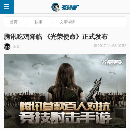
首页
快讯
文章详情
腾讯吃鸡降临 《光荣使命》正式发布
2017-11-08 10:52
王昊
首
页
快
讯
评
测