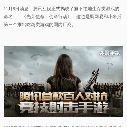
11月8日消息，腾讯互娱正式揭晓了旗下绝地生存类游戏的
视
命名——《光荣使命：使命行动》，这也是既网易和小米后
频
第三个推出吃鸡类游戏的国内厂商。
科
普
体
验
专
题