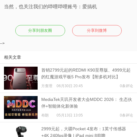
当然，也关注我们的哔哩哔哩账号：爱搞机
分享到朋友圈
分享到微博
-->
相关文章
首销2799元起的REDMI K90至尊版、4999元起
的红魔游戏平板5 Pro发布【附多机对比】
方查理
06月30日 20:45
0条评论
MediaTek天玑开发者大会MDDC 2026： 生态伙
伴+智能体化新体验
布朗
05月13日 13:05
0条评论
2999元起，大疆Pocket 4发布：1英寸传感器
+4K 240fps录像 | iPad mini 8前瞻