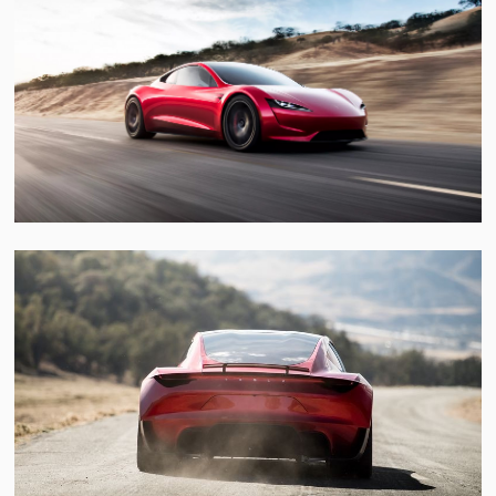
视
频
科
普
体
验
专
题