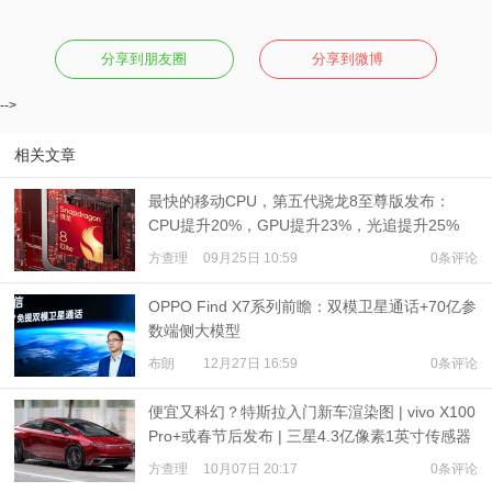
分享到朋友圈
分享到微博
-->
相关文章
最快的移动CPU，第五代骁龙8至尊版发布：
CPU提升20%，GPU提升23%，光追提升25%
方查理
09月25日 10:59
0条评论
OPPO Find X7系列前瞻：双模卫星通话+70亿参
数端侧大模型
布朗
12月27日 16:59
0条评论
便宜又科幻？特斯拉入门新车渲染图 | vivo X100
Pro+或春节后发布 | 三星4.3亿像素1英寸传感器
爆料
方查理
10月07日 20:17
0条评论