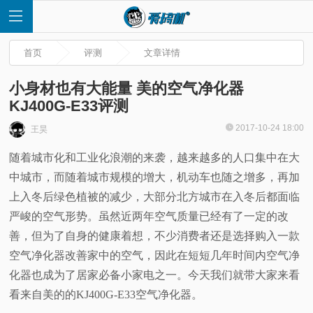
首页
评测
文章详情
小身材也有大能量 美的空气净化器
KJ400G-E33评测
首
2017-10-24 18:00
王昊
随着城市化和工业化浪潮的来袭，越来越多的人口集中在大
页
中城市，而随着城市规模的增大，机动车也随之增多，再加
快
上入冬后绿色植被的减少，大部分北方城市在入冬后都面临
严峻的空气形势。虽然近两年空气质量已经有了一定的改
讯
善，但为了自身的健康着想，不少消费者还是选择购入一款
空气净化器改善家中的空气，因此在短短几年时间内空气净
评
化器也成为了居家必备小家电之一。今天我们就带大家来看
看来自美的的KJ400G-E33空气净化器。
测