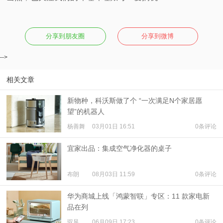
分享到朋友圈
分享到微博
-->
相关文章
新物种，科沃斯做了个 “一次满足N个家居愿
望”的机器人
杨善舞
03月01日 16:51
0条评论
宜家出品：集成空气净化器的桌子
布朗
08月03日 11:59
0条评论
华为商城上线「鸿蒙智联」专区：11 款家电新
品在列
驭风
06月09日 17:23
0条评论