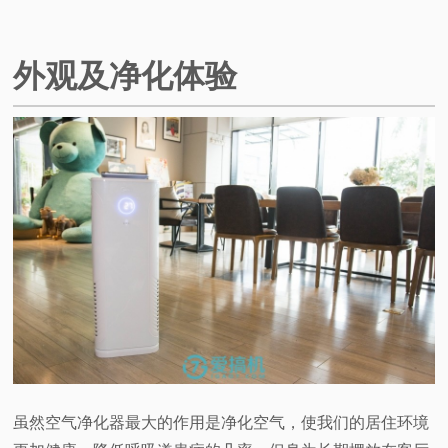
视
外观及净化体验
频
科
普
体
验
专
题
虽然空气净化器最大的作用是净化空气，使我们的居住环境