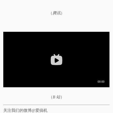
视
（
腾讯
）
频
科
普
体
验
专
题
（
B 站
）
关注我们的微博@爱搞机