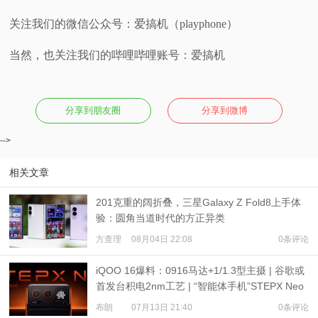
关注我们的微信公众号：爱搞机（playphone）
当然，也关注我们的哔哩哔哩账号：爱搞机
分享到朋友圈
分享到微博
-->
相关文章
201克重的阔折叠，三星Galaxy Z Fold8上手体
验：圆角当道时代的方正异类
方查理
08月04日 22:08
0条评论
iQOO 16爆料：0916马达+1/1.3型主摄 | 谷歌或
首发台积电2nm工艺 | “智能体手机”STEPX Neo
亮相
布朗
07月13日 21:40
0条评论