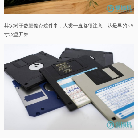
视
频
其实对于数据储存这件事，人类一直都很注意。从最早的3.5
寸软盘开始
科
普
体
验
专
题