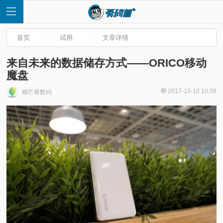
首页
试用
文章详情
来自未来的数据储存方式——ORICO移动
魔盘
首
2017-10-10 10:39
榴芒看数码
页
快
讯
评
测