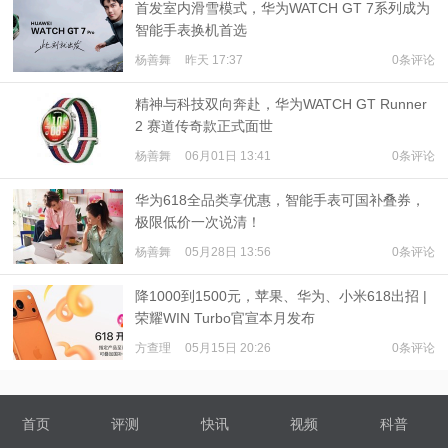
首发室内滑雪模式，华为WATCH GT 7系列成为
智能手表换机首选
杨善舞
昨天 17:37
0条评论
精神与科技双向奔赴，华为WATCH GT Runner
2 赛道传奇款正式面世
杨善舞
06月01日 13:41
0条评论
华为618全品类享优惠，智能手表可国补叠券，
极限低价一次说清！
杨善舞
05月28日 13:56
0条评论
降1000到1500元，苹果、华为、小米618出招 |
荣耀WIN Turbo官宣本月发布
方查理
05月15日 20:26
0条评论
首页
评测
快讯
视频
科普