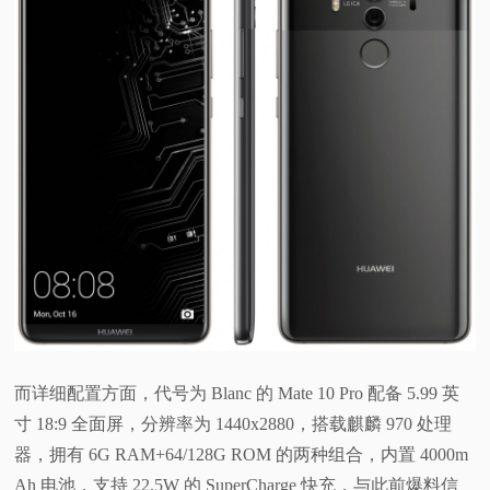
视
频
科
普
体
验
专
而详细配置方面，代号为 Blanc 的 Mate 10 Pro 配备 5.99 英
题
寸 18:9 全面屏，分辨率为 1440x2880，搭载麒麟 970 处理
器，拥有 6G RAM+64/128G ROM 的两种组合，内置 4000m
Ah 电池，支持 22.5W 的 SuperCharge 快充，与此前爆料信