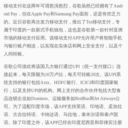
移动支付在这两年可谓愈演愈烈，谷歌虽然已经拥有了Andr
视
oid Pay，但在Apple Pay和Samsung Pay面前，还是有些乏力
的。近日谷歌再次发力移动支付，推出了Tez移动支付，专
频
属于印度的一款新式手机钱包，这也是谷歌第一款针对亚洲
市场的移动支付应用。该移动支付APP允许用户将智能手机
科
与银行账户相连，以实现在实体店和网上安全支付，以及个
普
人间转账。
谷歌公司借此将该国几大银行通过UPI（统一支付接口）连
体
接起来，每天限额为10万卢比，每天可转账20次。该UPI系
验
统支持的银行包括Axix、HDFC银行、ICICI和印度国家银
行，以及支持UPI的机构。网上支付的合作伙伴包括大型食
专
品连锁企业如Dominos、运输服务如RedBus和Jet Airways公
司。为了适配印度市场，该APP支持英语、印地语、孟加拉
题
语、古吉拉特语、卡纳达语、马拉地，泰米尔语和泰卢固
语。除了印度之外，该APP已经在印度尼西亚和菲律宾注册