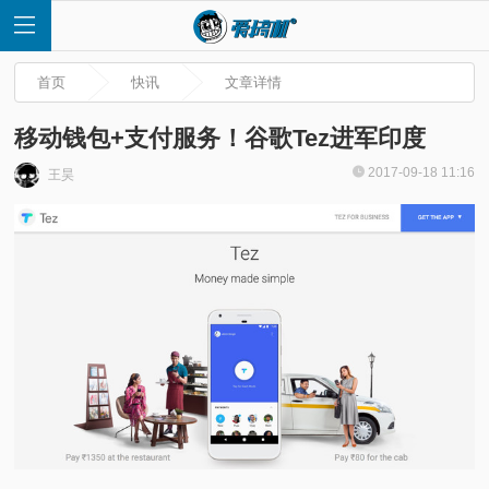
首页
快讯
文章详情
移动钱包+支付服务！谷歌Tez进军印度
2017-09-18 11:16
王昊
首
页
快
讯
评
测