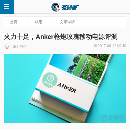
首页
试用
文章详情
火力十足，Anker枪炮玫瑰移动电源评测
2017-09-12 09:40
邂逅有情
首
页
快
讯
评
测