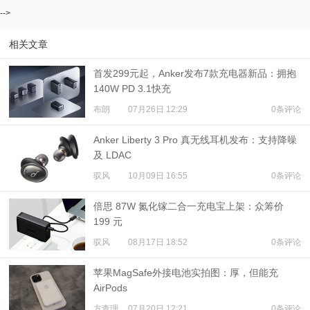
-->
相关文章
首发299元起，Anker发布7款充电器新品：拥抱
140W PD 3.1快充
布朗
07月26日 12:29
0条评论
Anker Liberty 3 Pro 真无线耳机发布：支持降噪
及 LDAC
驭风
10月09日 16:55
0条评论
倍思 87W 氮化镓二合一充电宝上架：众筹价
199 元
驭风
08月17日 18:52
0条评论
苹果MagSafe外接电池实拍图：厚，但能充
AirPods
方查理
07月20日 12:21
0条评论