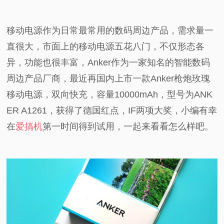
视
移动电源作为日常最常用的数码周边产品，需求量一
频
直很大，市面上的移动电源五花八门，不仅形态各
异，功能也很丰富，Anker作为一家知名的智能数码
科
周边产品厂商，最近再国内上市一款Anker枪炮玫瑰
普
移动电源，双向快充，容量10000mAh，型号为ANK
ER A1261，获得了德国红点，IF两项大奖，小编有幸
体
在
爱搞机
第一时间得到试用，一起来看看怎么样吧。
验
专
题