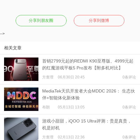
分享到朋友圈
分享到微博
-->
相关文章
首销2799元起的REDMI K90至尊版、4999元起
的红魔游戏平板5 Pro发布【附多机对比】
方查理
06月30日 20:45
0条评论
MediaTek天玑开发者大会MDDC 2026： 生态伙
伴+智能体化新体验
布朗
05月13日 13:05
0条评论
游戏小甜甜，iQOO 15 Ultra评测：贵是真贵，
机是好机
方查理
02月13日 22:36
0条评论