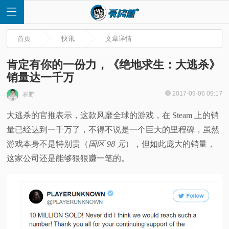
首页
快讯
文章详情
肯定有你的一份力，《绝地求生：大逃杀》
销量达一千万
首
2017-09-06 09:17
崔野
大逃杀的官推表示，这款风靡全球的游戏，在 Steam 上的销
页
量已经达到一千万了，不得不说是一个巨大的里程碑，虽然
快
游戏本身不是特别贵（
国区 98 元
），但如此庞大的销量，
这家公司还是能够狠狠赚一笔的。
讯
评
测