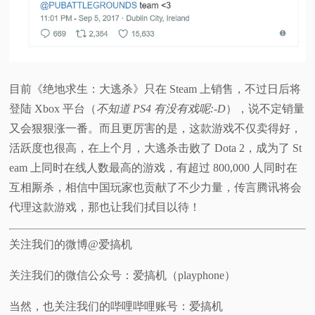
视
频
目前《绝地求生：大逃杀》只在 Steam 上销售，不过日后将
科
登陆 Xbox 平台（
不知道 PS4 有没有戏呢:-D
），说不定销量
又会狠狠涨一番。而且更厉害的是，这款游戏不仅卖得好，
普
活跃度也很高，在上个月，大逃杀击败了 Dota 2，成为了 St
体
eam 上同时在线人数最高的游戏，有超过 800,000 人同时在
互相厮杀，相信中国玩家也贡献了不少力量，传言腾讯将会
验
代理这款游戏，那也让我们拭目以待！
专
关注我们的微博@爱搞机
题
关注我们的微信公众号：爱搞机（playphone）
当然，也关注我们的哔哩哔哩账号：爱搞机