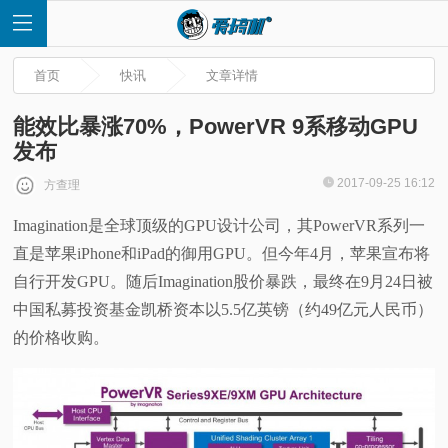
首页
快讯
文章详情
能效比暴涨70%，PowerVR 9系移动GPU
发布
首
2017-09-25 16:12
方查理
Imagination是全球顶级的GPU设计公司，其PowerVR系列一
页
直是苹果iPhone和iPad的御用GPU。但今年4月，苹果宣布将
快
自行开发GPU。随后Imagination股价暴跌，最终在9月24日被
中国私募投资基金凯桥资本以5.5亿英镑（约49亿元人民币）
讯
的价格收购。
评
测