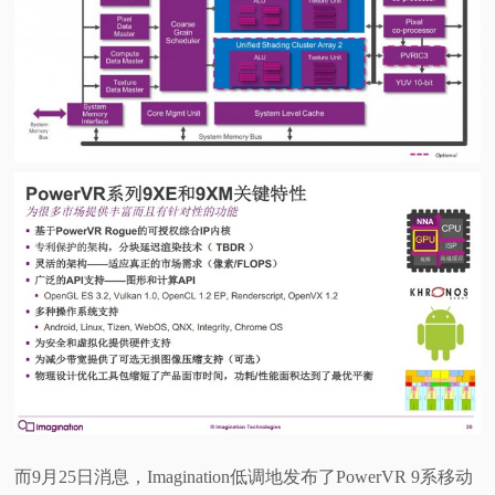
视
频
科
普
体
验
专
题
而9月25日消息，Imagination低调地发布了PowerVR 9系移动