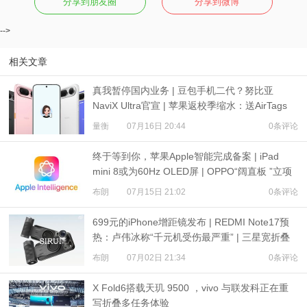
分享到朋友圈
分享到微博
-->
相关文章
真我暂停国内业务 | 豆包手机二代？努比亚
NaviX Ultra官宣 | 苹果返校季缩水：送AirTags
量衡
07月16日 20:44
0条评论
终于等到你，苹果Apple智能完成备案 | iPad
mini 8或为60Hz OLED屏 | OPPO“阔直板 ”立项
布朗
07月15日 21:02
0条评论
699元的iPhone增距镜发布 | REDMI Note17预
热：卢伟冰称“千元机受伤最严重” | 三星宽折叠
或7月22日发布
布朗
07月02日 21:34
0条评论
X Fold6搭载天玑 9500 ，vivo 与联发科正在重
写折叠多任务体验