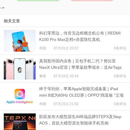
-->
相关文章
科幻零黑边，传音无边框概念机公布 | REDMI
K100 Pro Max定档+赤霞珠红真机
布朗
07月31日 20:57
0条评论
真我暂停国内业务 | 豆包手机二代？努比亚
NaviX Ultra官宣 | 苹果返校季缩水：送AirTags
量衡
07月16日 20:44
0条评论
终于等到你，苹果Apple智能完成备案 | iPad
mini 8或为60Hz OLED屏 | OPPO“阔直板 ”立项
布朗
07月15日 21:02
0条评论
阶跃发布大模型原生AI终端品牌STEPX及Step
AOS，首款大模型原生智能体手机亮相