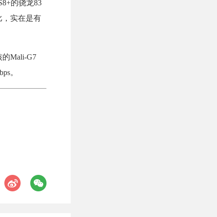
 S8+的骁龙83
比，实在是有
ali-G7
ps。