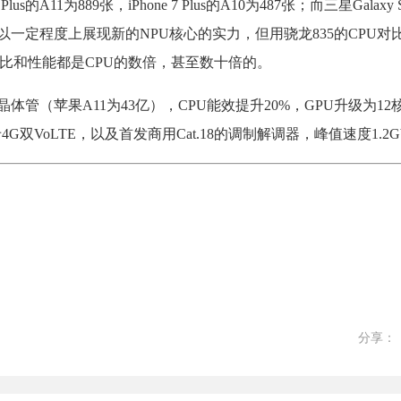
us的A11为889张，iPhone 7 Plus的A10为487张；而三星Galaxy
可以一定程度上展现新的NPU核心的实力，但用骁龙835的CPU对
效比和性能都是CPU的数倍，甚至数十倍的。
体管（苹果A11为43亿），CPU能效提升20%，GPU升级为12核的M
双VoLTE，以及首发商用Cat.18的调制解调器，峰值速度1.2Gb
分享：