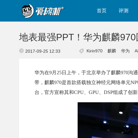
首页
评测
地表最强PPT！华为麒麟97
Kirin970
麒麟
华为
A
2017-09-25 12:33
华为在9月25日上午，于北京举办了麒麟970沟通
带，麒麟970是
首款搭载独立神经元网络单元NPU（Neu
台，官方宣称其和CPU、GPU、DSP组成了创新