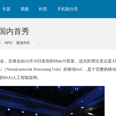
专题
视频
科普
手机跑分库
0国内首秀
I
NPU
骁龙835
会，后者会由10月16日发布的Mate10首发。这次的突出卖点是A
ral-network Processing Unit）的移动SoC，是个完整的移
的HiAI人工智能架构。