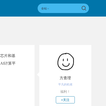
全站
I芯片和基
动AI计算平
方查理
平凡的机佬
福利！
+关注