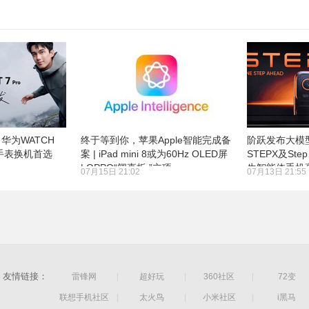
华为WATCH
终于等到你，苹果Apple智能完成备
阶跃发布大模
能手表换机首选
案 | iPad mini 8或为60Hz OLED屏
STEPX及St
| OPPO“阔直板 ”立项
生智能体手机
07月15日 21:02
07月13日 21:55
友情链接：
雷锋网
|
超好玩
|
360社区
|
72变
联想手机社区
|
太火鸟
|
小米社区
|
i黑马