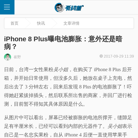
首页
快讯
文章详情
iPhone 8 Plus曝电池膨胀：意外还是暗
病？
首
2017-09-29 11:39
崔野
日前，台湾一女性果粉
吴小姐
，在购买了 iPhone 8 Plus 后开
页
箱，并开始日常使用，但没多久后，她放在桌子上充电，然
快
后出去了 3 分钟左右，回来后发现 8 Plus 的电池膨胀了！吓
得她赶紧拔掉插头，然后联系所出售的商家，并回厂进行检
讯
测，目前暂不得知其具体原因是什么。
评
从图片中可以看出，屏幕已经被膨胀的电池所撑开，缝隙足
足有半厘米长，已经可以看到内部的元器件了。
吴小姐
表示
测
自己是一名忠实果粉，自从 iPhone 4 后便一直使用苹果手