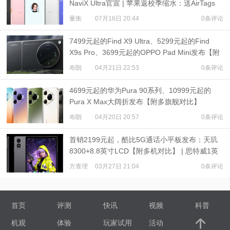
NaviX Ultra官宣 | 苹果返校季缩水：送AirTags
量衡
07月16日 20:44
0条评论
7499元起的Find X9 Ultra、5299元起的Find
X9s Pro、3699元起的OPPO Pad Mini发布【附
多旗舰对比】
布朗
04月21日 22:53
0条评论
4699元起的华为Pura 90系列、10999元起的
Pura X Max大阔折发布【附多旗舰对比】
布朗
04月20日 20:57
0条评论
首销2199元起，酷比5G通话小平板发布：天玑
8300+8.8英寸LCD【附多机对比】 | 思特威1英
寸旗舰发布
方查理
03月27日 21:04
0条评论
首页
评测
快讯
视频
科普
机观
体验
玩家试用
活动