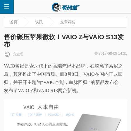
首页
快讯
文章详情
售价碾压苹果微软！VAIO Z与VAIO S13发
布
首
2017-08-08 14:31
方查理
VAIO曾经是索尼旗下的高端笔记本品牌，在脱离了索尼之
页
后，其还推出了中国市场。而8月8日，VAIO在国内正式回
快
归，并召开主题为“VAIO本能，血脉回归 ”的新品发布会，
发布了VAIO Z和VAIO S13两台新机。
讯
评
测