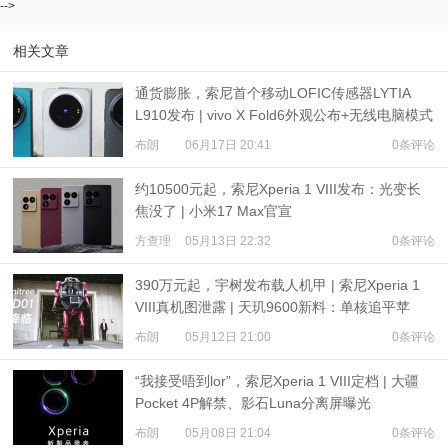
-->
相关文章
通货膨胀，索尼首个移动LOFIC传感器LYTIA
L910发布 | vivo X Fold6外观公布+无线电脑模式
布朗
06月17日 20:41
0条评论
约10500元起，索尼Xperia 1 VIII发布：光变长
焦没了 | 小米17 Max官宣
方查理
05月13日 22:32
0条评论
390万元起，宇树发布载人机甲 | 索尼Xperia 1
VIII真机图泄露 | 天玑9600新料：单核追平苹
果？
布朗
05月12日 21:00
0条评论
“我接受唔到lor”，索尼Xperia 1 VIII定档 | 大疆
Pocket 4P解禁、影石Luna分离屏曝光
布朗
05月08日 21:04
0条评论