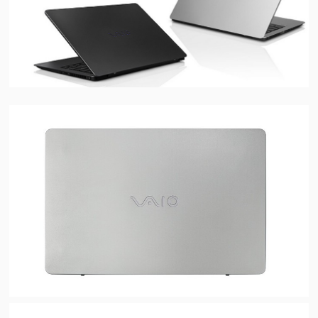
视
频
科
普
体
验
专
题