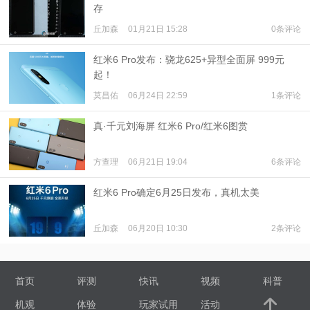
存
丘加森
01月21日 15:28
0条评论
红米6 Pro发布：骁龙625+异型全面屏 999元
起！
莫昌佑
06月24日 22:59
1条评论
真·千元刘海屏 红米6 Pro/红米6图赏
方查理
06月21日 19:04
6条评论
红米6 Pro确定6月25日发布，真机太美
丘加森
06月20日 10:30
2条评论
首页
评测
快讯
视频
科普
机观
体验
玩家试用
活动