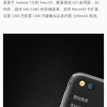
是基于 Android 7.0 的 Yota OS，配备骁龙 625 处理器，4G
内存，提供 64G/128G 的存储选项，支持 MicroSD 卡扩展，
后置 1200 万前置 1300 万摄像头以及内置 3200mAh 电池。