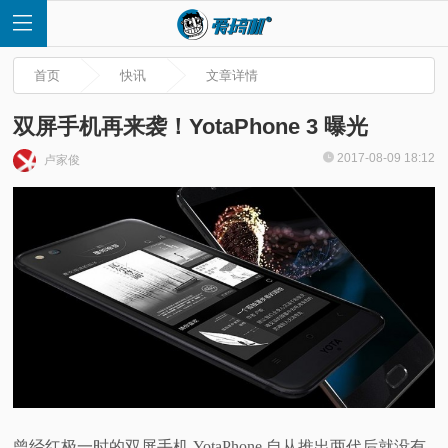
首页
快讯
文章详情
双屏手机再来袭！YotaPhone 3 曝光
2017-08-09 18:12
卢家俊
首
页
快
讯
评
测
曾经红极一时的双屏手机 YotaPhone 自从推出两代后就没有