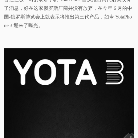
了消息，好在这家俄罗斯厂商并没有放弃，在今年 6 月的中
视
国-俄罗斯博览会上就表示将推出第三代产品，如今 YotaPho
ne 3 迎来了曝光。
频
科
普
体
验
专
题