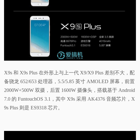
视
频
科
普
体
X9s 和 X9s Plus 在外形上与上一代 X9/X9 Plus 差别不大，配
备骁龙 652/653 处理器，5.5/5.85 英寸 AMOLED 屏幕，前置
验
2000W+500W 双摄，后置 1600W 摄像头，搭载基于 Android
7.0 的 FuntouchOS 3.1，其中 X9s 采用 AK4376 音频芯片，X
专
9s Plus 则是 ES9318 芯片。
题