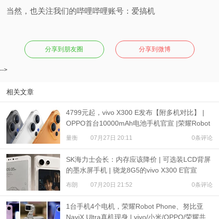
当然，也关注我们的哔哩哔哩账号：爱搞机
分享到朋友圈
分享到微博
-->
相关文章
4799元起，vivo X300 E发布【附多机对比】 |
OPPO首台10000mAh电池手机官宣 |荣耀Robot
Phone定档
量衡
07月27日 20:11
0条评论
SK海力士会长：内存应该降价 | 可选装LCD背屏
的墨水屏手机 | 骁龙8G5的vivo X300 E官宣
布朗
07月20日 21:52
0条评论
1台手机4个电机，荣耀Robot Phone、努比亚
NaviX Ultra真机现身 | vivo/小米/OPPO/荣耀共