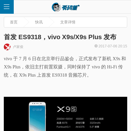
首页
快讯
文章详情
首发 ES9318，vivo X9s/X9s Plus 发布
2017-07-06 20:15
卢家俊
首
vivo 于 7 月 6 日在北京举行品鉴会，正式发布了新机 X9s 和
X9s Plus，依旧主打前置双摄，同时保持了 vivo 的 Hi-Fi 传
页
统，在 X9s Plus 上首发 ES9318 音频芯片。
快
讯
评
测