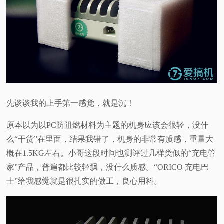
先谈谈我的上手第一感觉，就是沉！
原本以为以PC防阻燃材料为主题的机身应该会很轻，没什
么“干货”在里面，结果我错了，机身的非常有质感，重量大
概在1.5KG左右。小哥这段时间也测评过几样类似的“充电管
家”产品，普遍都比较轻飘，没什么质感。“ORICO 充电巴
士”给我感觉就是很扎实的做工，良心用料。