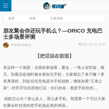
首页
试用
文章详情
朋友聚会你还玩手机么？—ORICO 充电巴
士多场景评测
首
2017-07-11 15:55
牙齿很白的蛀虫
【把话说在前面】
页
有这样一个画面：去朋友家做客，聚会，一堆人在吃饭，聊
快
天。到最后收场时被全都在玩手机，大家都忘了来干嘛？更
讯
有离谱的，到处在找充电器为手机续航，继续加冕“王者之
路”...经常开玩笑跟他们说：你们的命，都是手机给的....
评
续航怎么办？那么多人，那么多手机。我需要一个可以大家
测
在聚会时自觉的把手机放起来的神器...