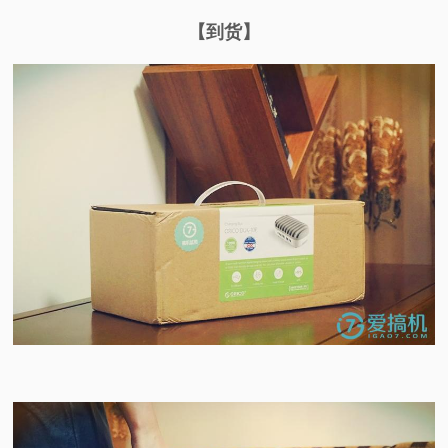
【到货】
视
频
科
普
体
验
专
题