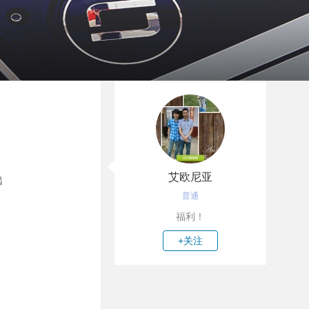
艾欧尼亚
出
普通
福利！
+关注