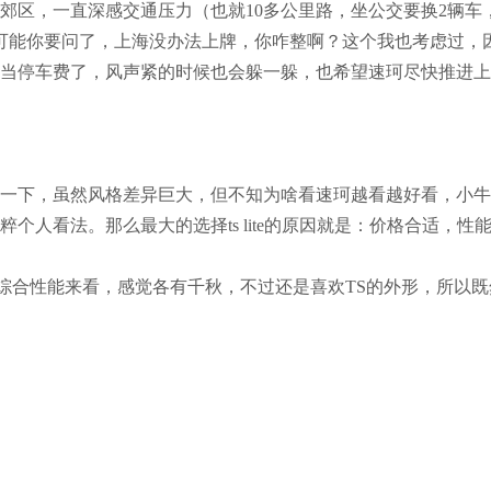
郊区，一直深感交通压力（也就10多公里路，坐公交要换2辆车
可能你要问了，上海没办法上牌，你咋整啊？这个我也考虑过，
当停车费了，风声紧的时候也会躲一躲，也希望速珂尽快推进上
一下，虽然风格差异巨大，但不知为啥看速珂越看越好看，小牛
人看法。那么最大的选择ts lite的原因就是：价格合适，性
较，综合性能来看，感觉各有千秋，不过还是喜欢TS的外形，所以既