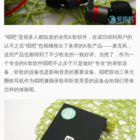
视
频
“唱吧”是很多人都知道的全民K歌软件，在成功得到用户的
科
认可之后“唱吧”也相继推出了各类的K歌产品­——麦克风，
这些产品也都得到了不少歌友的一致好评。当然了，作为一
普
个专业的K歌软件唱吧不止步于只是做好“专业”的录歌设
备，听歌的设备也是影响音质的重要设备。唱吧双动三单元
体
圈铁耳机作为唱吧兼顾录歌和听觉享受的设备会给我们带来
验
怎样的体验呢。
专
题