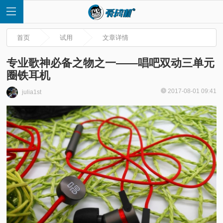
首页
试用
文章详情
专业歌神必备之物之一——唱吧双动三单元
圈铁耳机
首
2017-08-01 09:41
julia1st
页
快
讯
评
测