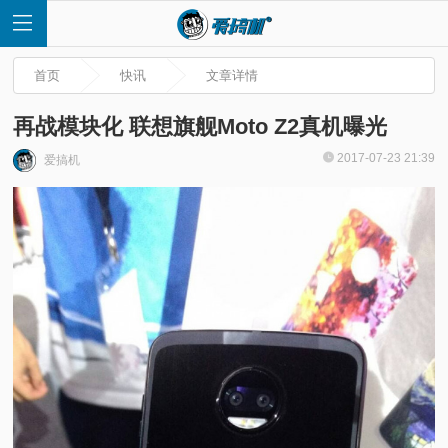
首页
快讯
文章详情
再战模块化 联想旗舰Moto Z2真机曝光
2017-07-23 21:39
爱搞机
首
页
快
讯
评
测