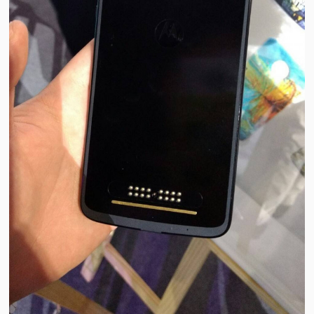
视
频
科
普
体
验
专
题