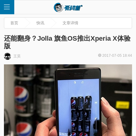
首页
快讯
文章详情
还能翻身？Jolla 旗鱼OS推出Xperia X体验
版
首
2017-07-05 18:44
王昊
页
快
讯
评
测