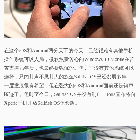
视
频
科
在这个iOS和Android两分天下的今天，已经很难有其他手机
普
操作系统可以入局，微软煞费苦心的Windows 10 Mobile在苦
苦支撑几年后，也最终折戟沉沙。但并非没有其他系统可以
体
选择，只闻其声不见其人的旗鱼Sailfish OS已经发展多年，
一度发展很有希望，但在强大的iOS和Android面前还是销声
验
匿迹了。但时至今日，Sailfish OS并没有消亡，Jolla宣布将向
Xperia手机开放Sailfish OS体验版。
专
题