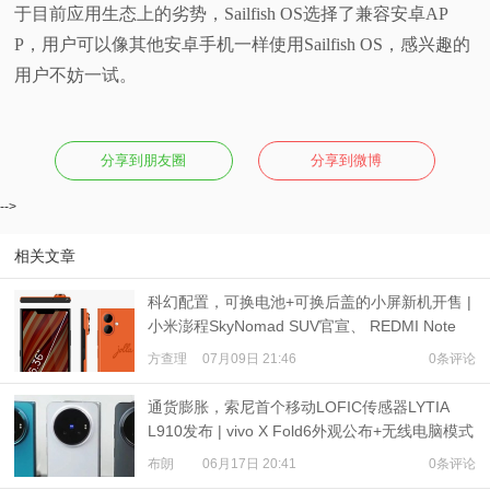
于目前应用生态上的劣势，Sailfish OS选择了兼容安卓AP
P，用户可以像其他安卓手机一样使用Sailfish OS，感兴趣的
用户不妨一试。
分享到朋友圈
分享到微博
-->
相关文章
科幻配置，可换电池+可换后盖的小屏新机开售 |
小米澎程SkyNomad SUV官宣、 REDMI Note
17预热
方查理
07月09日 21:46
0条评论
通货膨胀，索尼首个移动LOFIC传感器LYTIA
L910发布 | vivo X Fold6外观公布+无线电脑模式
布朗
06月17日 20:41
0条评论