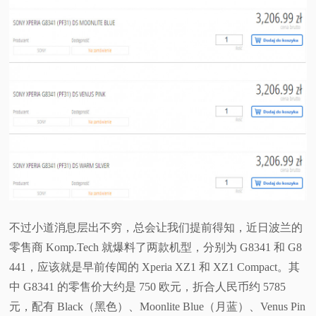
视
频
科
普
体
验
不过小道消息层出不穷，总会让我们提前得知，近日波兰的
专
零售商 Komp.Tech 就爆料了两款机型，分别为 G8341 和 G8
441，应该就是早前传闻的 Xperia XZ1 和 XZ1 Compact。其
题
中 G8341 的零售价大约是 750 欧元，折合人民币约 5785
元，配有 Black（黑色）、Moonlite Blue（月蓝）、Venus Pin