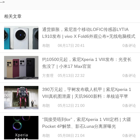
-->
相关文章
通货膨胀，索尼首个移动LOFIC传感器LYTIA
L910发布 | vivo X Fold6外观公布+无线电脑模式
布朗
06月17日 20:41
0条评论
约10500元起，索尼Xperia 1 VIII发布：光变长
焦没了 | 小米17 Max官宣
方查理
05月13日 22:32
0条评论
390万元起，宇树发布载人机甲 | 索尼Xperia 1
VIII真机图泄露 | 天玑9600新料：单核追平苹
果？
布朗
05月12日 21:00
0条评论
“我接受唔到lor”，索尼Xperia 1 VIII定档 | 大疆
Pocket 4P解禁、影石Luna分离屏曝光
布朗
05月08日 21:04
0条评论