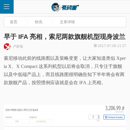
首页
快讯
文章详情
早于 IFA 亮相，索尼两款旗舰机型现身波兰
2017-07-06 11:37
卢家俊
首
索尼移动此前的线路图以及策略变更，让大家知道类似 Xper
ia X、X Compact 这系列机型以后将会取消，只专注于旗舰
页
以及中低端产品上，而且线路图很明确告知下半年将会有两
快
款旗舰产品，按照惯例应该就是会在 IFA 上亮相。
讯
评
测