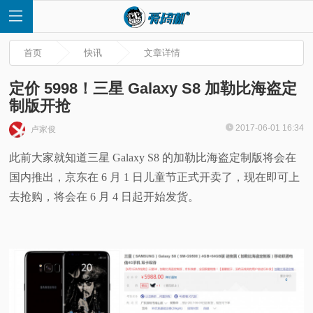
首页
快讯
文章详情
定价 5998！三星 Galaxy S8 加勒比海盗定
制版开抢
首
2017-06-01 16:34
卢家俊
此前大家就知道三星 Galaxy S8 的加勒比海盗定制版将会在
页
国内推出，京东在 6 月 1 日儿童节正式开卖了，现在即可上
快
去抢购，将会在 6 月 4 日起开始发货。
讯
评
测