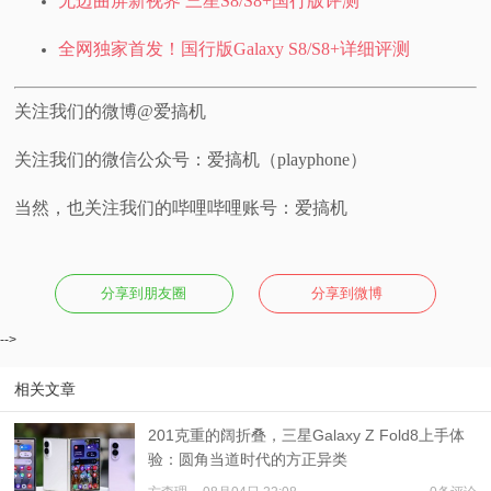
无边曲屏新视界 三星S8/S8+国行版评测
全网独家首发！国行版Galaxy S8/S8+详细评测
关注我们的微博@爱搞机
关注我们的微信公众号：爱搞机（playphone）
当然，也关注我们的哔哩哔哩账号：爱搞机
分享到朋友圈
分享到微博
-->
相关文章
201克重的阔折叠，三星Galaxy Z Fold8上手体
验：圆角当道时代的方正异类