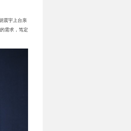
长胡震宇上台亲
的需求，笃定