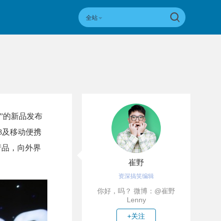
全站
”的新品发布
8及移动便携
产品，向外界
崔野
资深搞笑编辑
你好，吗？ 微博：@崔野
Lenny
+关注