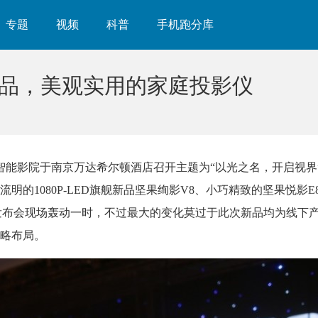
专题
视频
科普
手机跑分库
新品，美观实用的家庭投影仪
智能影院于南京万达希尔顿酒店召开主题为“以光之名，开启视界
的1080P-LED旗舰新品坚果绚影V8、小巧精致的坚果悦影E
发布会现场轰动一时，不过最大的变化莫过于此次新品均为线下
略布局。