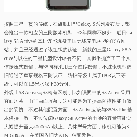
视
按照三星一贯的传统，在旗舰机型Galaxy S系列发布后，都
频
会推出一款相应的三防版本机型，今年同样不例外，近日Ga
科
laxy S8 Active的真机谍照现身美国无线充电联盟的官方网
站，并且已经通过了该组织的认证。新款的三星Galaxy S8 A
普
ctive与以往的三星机型设计略有不同，其似乎抛弃了三个实
体按压式按键，与S8同样采用三个虚拟按键，不过该机型依
体
旧通过了军事规格三防认证，防护等级上属于IP68认证等
级，可以在1.5米水深下30分钟。
验
外观上S8 Active与S8稍有区别，比如谍照中的S8 Active采用
直面屏幕，而非曲面屏幕，这可能是为了提高防摔性能而做
专
出的妥协。不过其他配置方面，S8 Active应该与S8/S8 Plus基
题
本保持一致，不过传闻Galaxy S8 Active的电池的容量可能会
大幅提升至大4000mAh以上。具体型号方面，该机可能为S
M-G892A，在美国依旧为AT&T独家发售。