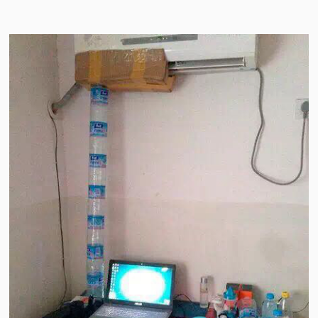
视
频
科
普
体
验
专
题