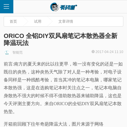
首页
试用
文章详情
ORICO 全铝DIY双风扇笔记本散热器全新
降温玩法
首
2017-04-24 11:10
智能范
前言:南方的夏天来的比以往更早，唯一没有变化的还是一如
页
既往的炎热，这种炎热天气除了对人是一种考验，对电子设
快
备同样是一种残酷考验，首当其冲的笔记本电脑，哪家笔记
本散热强，这是在选购笔记本时关注点之一，笔记本电脑自
讯
身散热不强大的时候不得不借助散热器来辅助降温，这也是
今天评测主要方向。来自ORICO的全铝DIY双风扇笔记本散
评
热垫。
测
开箱前回顾下往年奇葩降温大法，图片来源于网络