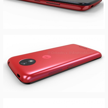
视
频
科
普
体
验
专
题