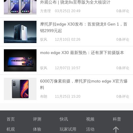
外观公布 | 骁龙8s至尊版为全大核设计
方查理
03月25日 20:49
0条评论
摩托罗拉edge X30发布：首发骁龙8 Gen 1，首
销2999元起
驭风
12月10日 02:26
0条评论
moto edge X30 最新预热：还有屏下前摄版本
驭风
12月07日 10:57
0条评论
6000万像素前摄，摩托罗拉moto edge X官方爆
料
布朗
11月25日 15:20
0条评论
首页
评测
快讯
视频
科普
机观
体验
玩家试用
活动