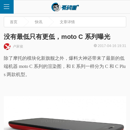
首页
快讯
文章详情
没有最低只有更低，moto C 系列曝光
2017-04-16 19:31
卢家俊
首
除了摩托的模块化新旗舰之外，爆料大神还带来了最新的低
端机器 moto C 系列的渲染图，和 E 系列一样分为 C 和 C Plu
页
s 两款机型。
快
讯
评
测