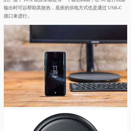
输出时可以帮助其散热，底座的供电方式也是通过 USB-C
视
接口来进行。
频
科
普
体
验
专
题