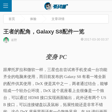
首页
体验
文章详情
王者的配角，Galaxy S8配件一览
2017-03-30 03:37
崔野
首
变身 PC
页
跟摩托罗拉和微软一样，三星也在尝试将手机变成一台功能
快
齐全的电脑来使用，而日前发布的 Galaxy S8 有着一堆全新
讯
的配件供其使用，DeX 便是其中之一，两者通过结合，能够
组成一个轻办公环境，DeX 这个底座看上去很像是一个烛
评
台，可以通过 HDMI 接口实现画面输出，此外还有两个 US
B 接口，可以连接键盘以及鼠标，拓展性能还是非常不错
测
的。这个 DeX 底座里面还有一个散热风扇，在 S8 进行画面