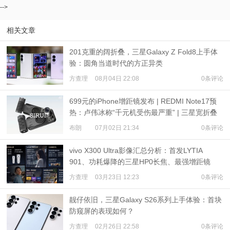
-->
相关文章
201克重的阔折叠，三星Galaxy Z Fold8上手体
验：圆角当道时代的方正异类
方查理
08月04日 22:08
0条评论
699元的iPhone增距镜发布 | REDMI Note17预
热：卢伟冰称“千元机受伤最严重” | 三星宽折叠
或7月22日发布
布朗
07月02日 21:34
0条评论
vivo X300 Ultra影像汇总分析：首发LYTIA
901、功耗爆降的三星HP0长焦、最强增距镜
方查理
03月23日 12:23
0条评论
靓仔依旧，三星Galaxy S26系列上手体验：首块
防窥屏的表现如何？
方查理
02月26日 22:58
0条评论