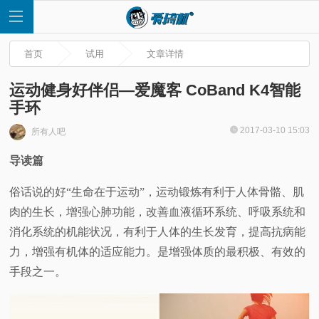
首页
试用
文章详情
运动健身好伴侣—爱魔客 CoBand K4智能
手环
首
2017-03-10 15:03
所有人吧
导读篇
页
俗话说的好“生命在于运动”，运动锻炼有利于人体骨骼、肌
快
肉的生长，增强心肺功能，改善血液循环系统、呼吸系统和
消化系统的机能状况，有利于人体的生长发育，提高抗病能
讯
力，增强有机体的适应能力。是增强体质的最积极、有效的
评
手段之一。
测