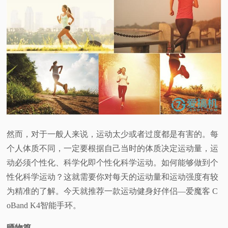
视
频
科
普
体
然而，对于一般人来说，运动太少或者过度都是有害的。每
验
个人体质不同，一定要根据自己当时的体质决定运动量，运
动必须个性化、科学化即个性化科学运动。
如何能够做到
个
专
性化科学运动？这就需要你对每天的运动量和运动强度有较
为精准的了解。今天就推荐一款
运动健身好伴侣—爱魔客 C
题
oBand K4智能手环。
晒物篇