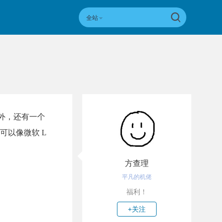
全站
源外，还有一个
可以像微软 L
方查理
平凡的机佬
福利！
+关注