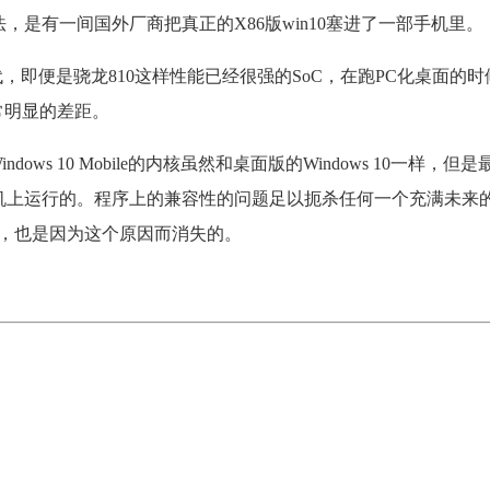
法，是有一间国外厂商把真正的X86版win10塞进了一部手机里。
L这一代，即便是骁龙810这样性能已经很强的SoC，在跑PC化桌面的
常明显的差距。
ws 10 Mobile的内核虽然和桌面版的Windows 10一样，但
手机上运行的。程序上的兼容性的问题足以扼杀任何一个充满未来
 8 RT，也是因为这个原因而消失的。