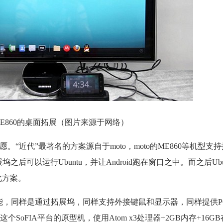
o ME860的桌面拓展（图片来源于网络）
“近代”最著名的方案源自于moto，moto的ME860等机型支
展坞之后可以运行Ubuntu，并让Android跑在窗口之中。而之后Ub
化方案。
ntinuum”功能，同样是通过拓展坞，同样支持外接键鼠和显示器，同样提
oFIA平台的原型机，使用Atom x3处理器+2GB内存+16G