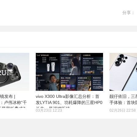
分享：
距镜发布 |
vivo X300 Ultra影像汇总分析：首
靓仔依旧，三星G
预热：卢伟冰称“千
发LYTIA 901、功耗爆降的三星HP0
手体验：首块
 三星宽折叠或7
长焦、最强增距镜
03月23日 12:23
02月26日 22:58