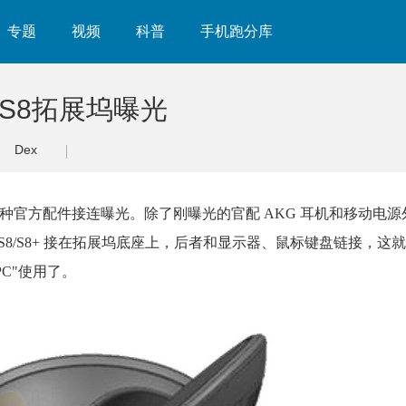
专题
视频
科普
手机跑分库
 S8拓展坞曝光
Dex
发布，各种官方配件接连曝光。除了刚曝光的官配 AKG 耳机和移动电
 S8/S8+ 接在
拓展坞
底座上，后者和显示器、鼠标键盘链接，这就
"PC"使用了。