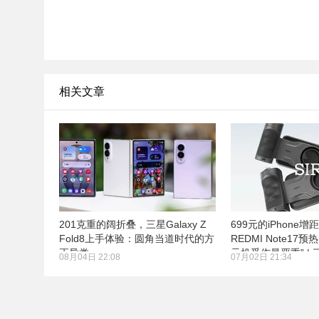
相关文章
201克重的阔折叠，三星Galaxy Z
699元的iPhone增
Fold8上手体验：圆角当道时代的方
REDMI Note17
正异类
元机受伤最严重” |
08月04日 22:08
07月02日 21:34
月22日发布