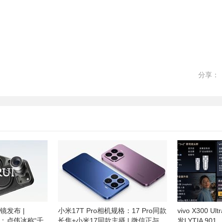
分享：
距镜发布 |
小米17T Pro相机规格：17 Pro同款
vivo X300
预热：卢伟冰称“千
长焦+小米17同款主摄 | 微信正与
发LYTIA 9