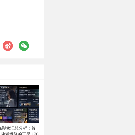
 Ultra影像汇总分析：首
01、功耗爆降的三星HP0