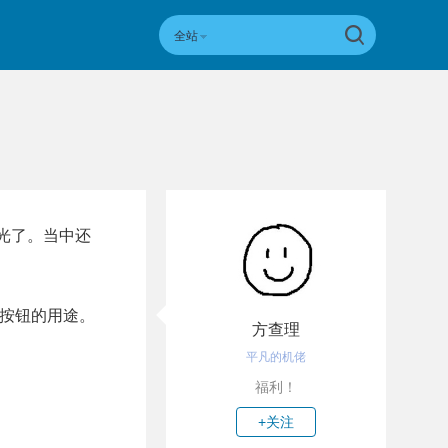
全站
曝光了。当中还
新按钮的用途。
方查理
平凡的机佬
福利！
+关注