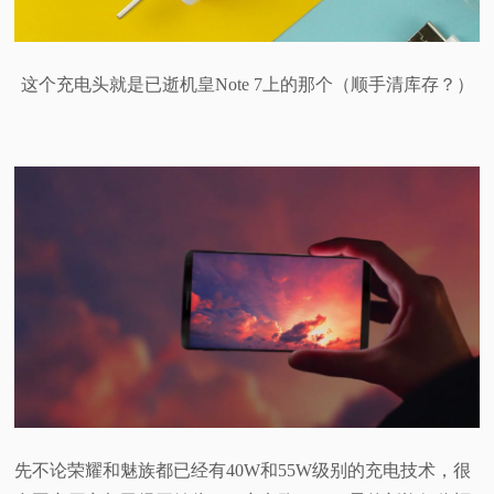
这个充电头就是已逝机皇Note 7上的那个（顺手清库存？）
先不论荣耀和魅族都已经有40W和55W级别的充电技术，很