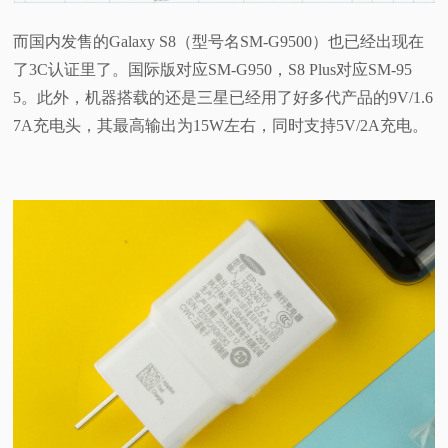
视
而国内发售的Galaxy S8（型号名SM-G9500）也已经出现在
了3C认证里了。国际版对应SM-G950，S8 Plus对应SM-95
频
5。此外，机器搭载的还是三星已经用了好多代产品的9V/1.6
7A充电头，其最高输出为15W左右，同时支持5V/2A充电。
科
普
体
验
专
题