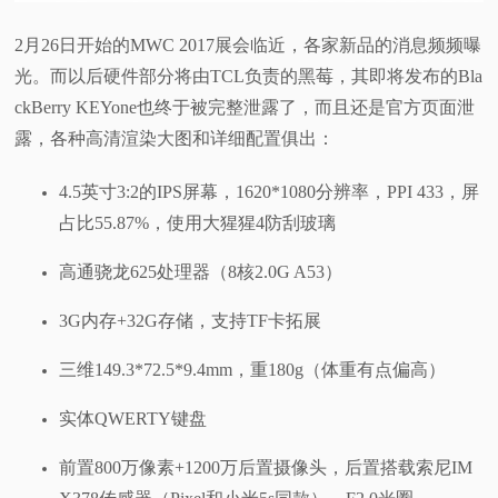
视
2月26日开始的MWC 2017展会临近，各家新品的消息频频曝
光。而以后硬件部分将由TCL负责的黑莓，其即将发布的Bla
频
ckBerry KEYone也终于被完整泄露了，而且还是官方页面泄
露，各种高清渲染大图和详细配置俱出：
科
4.5英寸3:2的IPS屏幕，1620*1080分辨率，PPI 433，屏
普
占比55.87%，使用大猩猩4防刮玻璃
体
高通骁龙625处理器（8核2.0G A53）
验
3G内存+32G存储，支持TF卡拓展
专
三维149.3*72.5*9.4mm，重180g（体重有点偏高）
实体QWERTY键盘
题
前置800万像素+1200万后置摄像头，后置搭载索尼IM