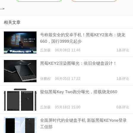
-->
相关文章
号称最安全的安卓手机！黑莓KEY2发布：骁龙
660，国行3999元起步
丘加森
06月08日 11:46
1条评论
黑莓KEY2渲染图曝光：依旧全键盘设计！
张鹏程
06月05日 17:22
1条评论
疑似黑莓Key Two跑分曝光，搭载骁龙660
丘加森
05月18日 15:00
0条评论
全面屏时代的全键盘手机 新版黑莓KEYone登录
工信部