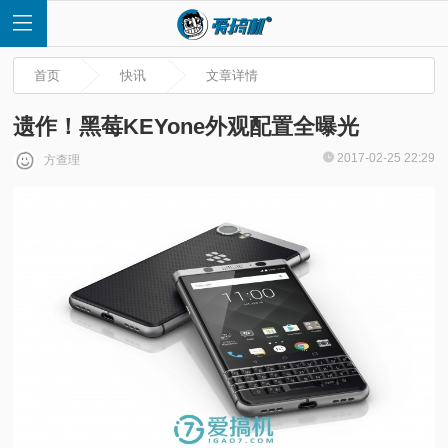
首页
快讯
文章详情
遗作！黑莓KEYone外观配置全曝光
2017-02-25 22:29
方查理
首
页
快
讯
评
测