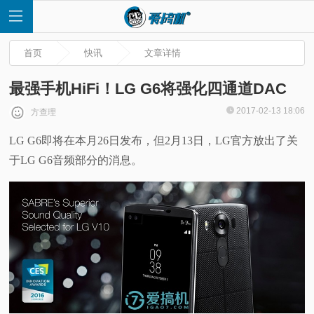
首页
快讯
文章详情
最强手机HiFi！LG G6将强化四通道DAC
2017-02-13 18:06
方查理
首
LG G6即将在本月26日发布，但2月13日，LG官方放出了关
于LG G6音频部分的消息。
页
快
讯
评
测