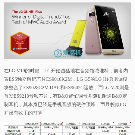
视
频
科
普
体
在LG V10的时候，LG开始凶猛地在音频领域堆料，前者内
置ESS独立解码芯片ES9018K2M，LG G5的LG Hi-Fi Plus模
验
块整合了ES9028C2M DAC和ES9602C运放，
而LG V20则是
首发
ES9218音频芯片，有
B&O帮忙调音并随机附送B&O定
专
制耳机，其
本身已经是手机音频的硬件顶峰，而且貌似LG
并没有收手的打算。
题