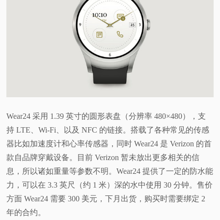
视
频
科
普
体
Wear24 采用 1.39 英寸的圆形表盘（分辨率 480×480），支
持 LTE、Wi-Fi、以及 NFC 的链接。搭载了各种常见的传感
验
器比如加速度计和心率传感器，同时 Wear24 是 Verizon 的首
款自品牌穿戴设备。目前 Verizon 暂未放出更多相关的信
专
息，所以诸如重量等参数不明。Wear24 提供了一定的防水能
力，可以在 3.3 英尺（约 1 米）深的水中使用 30 分钟。售价
题
方面 Wear24 需要 300 美元，下月出货，购买时需要绑定 2
年的合约。