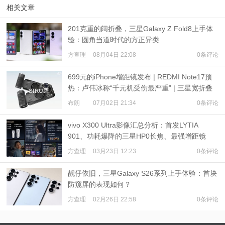
相关文章
201克重的阔折叠，三星Galaxy Z Fold8上手体
验：圆角当道时代的方正异类
方查理
08月04日 22:08
0条评论
699元的iPhone增距镜发布 | REDMI Note17预
热：卢伟冰称“千元机受伤最严重” | 三星宽折叠
或7月22日发布
布朗
07月02日 21:34
0条评论
vivo X300 Ultra影像汇总分析：首发LYTIA
901、功耗爆降的三星HP0长焦、最强增距镜
方查理
03月23日 12:23
0条评论
靓仔依旧，三星Galaxy S26系列上手体验：首块
防窥屏的表现如何？
方查理
02月26日 22:58
0条评论