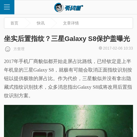
首页
快讯
文章详情
坐实后置指纹？三星Galaxy S8保护盖曝光
2017-02-06 10:33
方查理
首
2017年手机厂商貌似都开始走屏占比路线，已经钦定是上半
年机皇的三星Galaxy S8，就极有可能会取消正面指纹识别按
页
钮以提供极致的屏占比。作为代价，三星貌似并没有拿出隐
快
藏式指纹识别技术，众多消息指出Galaxy S8或将改用后置指
纹识别方案。
讯
评
测