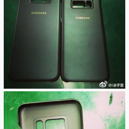
视
频
科
普
体
验
专
题