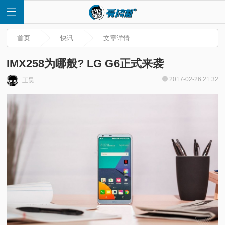
首页
快讯
文章详情
IMX258为哪般? LG G6正式来袭
2017-02-26 21:32
王昊
首
页
快
讯
评
测