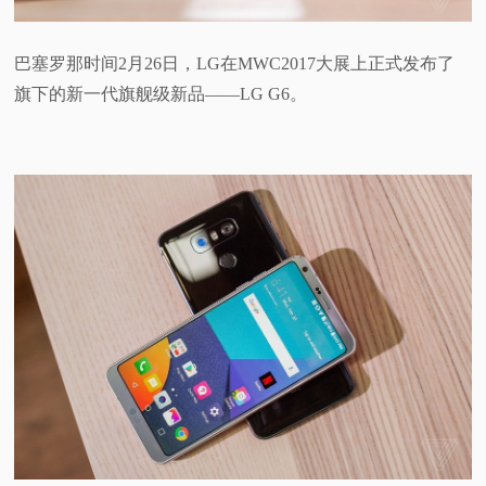
视
巴塞罗那时间2月26日，LG在MWC2017大展上正式发布了
频
旗下的新一代旗舰级新品——LG G6。
科
普
体
验
专
题