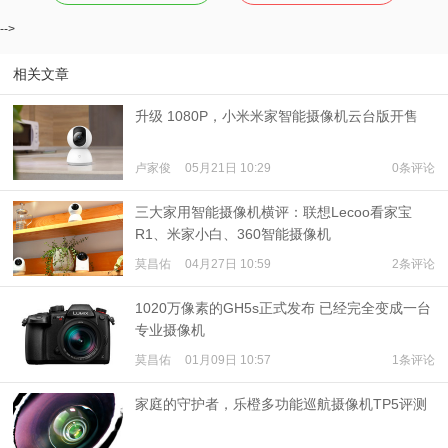
-->
相关文章
升级 1080P，小米米家智能摄像机云台版开售
卢家俊
05月21日 10:29
0条评论
三大家用智能摄像机横评：联想Lecoo看家宝
R1、米家小白、360智能摄像机
莫昌佑
04月27日 10:59
2条评论
1020万像素的GH5s正式发布 已经完全变成一台
专业摄像机
莫昌佑
01月09日 10:57
1条评论
家庭的守护者，乐橙多功能巡航摄像机TP5评测