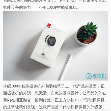
它的出现给我的烦恼注入安宁。下面让我们一起来感受这款
智能设备的魅力——小蚁1080P智能摄像机。
视
频
科
普
体
验
专
小蚁1080P智能摄像机外包装继承了上一代产品的基因，正
面摄像机的外观一览无遗，白色的基调设计，让产品的外在
题
和内在相互融合，恰到好处。正上方小蚁1080P智能摄像机
的注释让我们发现，这款产品是一代小蚁摄像机的升级版。