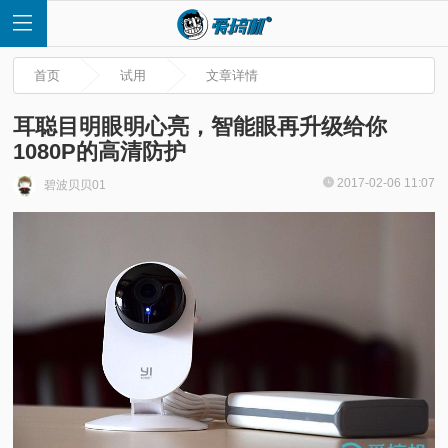
首页
试用
文章详情
耳聪目明眼明心亮，智能眼再升级给你
1080P的高清防护
首
2017-02-06 11:07
碧波贝贝01
页
快
讯
评
测