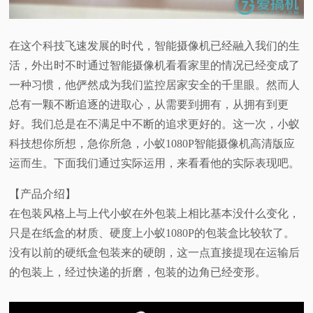
视
在这个科技飞速发展的时代，智能摄像机已经融入我们的生
频
活，外出时不时通过智能摄像机看看家里的情况已经变成了
一种习惯，他俨然成为我们监控居家安全的千里眼。然而人
科
总有一颗不断追逐的进取心，从需要到拥有，从拥有到更
好。我们总是在不满足中不断的追求更好的。这一次，小蚁
普
科技想你所想，急你所急，小蚁1080P智能摄像机高清版应
体
运而生。下面我们通过实际运用，来看看他的实际表现吧。
【产品介绍】
验
在包装风格上与上代小蚁在外包装上相比基本没什么变化，
专
只是在纸盒的材质、硬度上小蚁1080P的包装盒比较软了。
没有以前的硬纸盒包装来的硬朗，这一点直接提现在运输后
题
的包装上，经过快递的折磨，包装的边角已经变形。