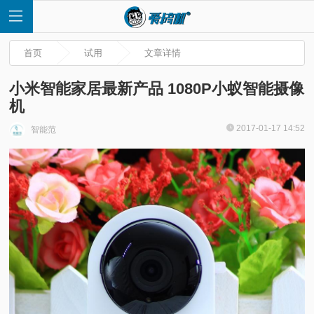
首页
试用
文章详情
小米智能家居最新产品 1080P小蚁智能摄像
机
首
2017-01-17 14:52
智能范
页
快
讯
评
测