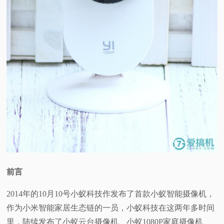
视
频
科
普
体
验
专
前言
题
2014年的10月10号小蚁科技作发布了首款小蚁智能摄像机，
作为小米智能家居生态链的一员，小蚁科技在这两年多时间
里，陆续发布了小蚁云台摄像机、小蚁1080P家庭摄像机、