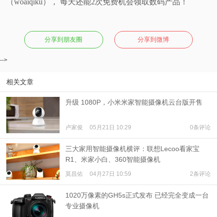
（woaiqiku）， 每天还能2次免费机会领取数码产品！
分享到朋友圈
分享到微博
-->
相关文章
升级 1080P，小米米家智能摄像机云台版开售
卢家俊
05月21日 10:29
0条评论
三大家用智能摄像机横评：联想Lecoo看家宝
R1、米家小白、360智能摄像机
莫昌佑
04月27日 10:59
2条评论
1020万像素的GH5s正式发布 已经完全变成一台
专业摄像机