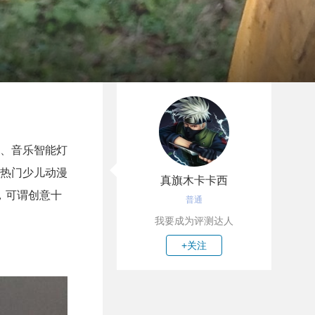
、音乐智能灯
热门少儿动漫
真旗木卡卡西
，可谓创意十
普通
我要成为评测达人
+关注