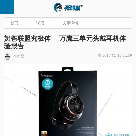
首页
试用
文章详情
奶爸联盟究极体----万魔三单元头戴耳机体
验报告
首
2017-01-19 11:39
cy大星
页
快
讯
评
测