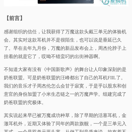
视
【前言】
频
感谢组织的信任，让我获得了万魔这款头戴三单元的体验机
科
会。其实对这款耳机并不是很陌生，也可以说是垂延已久
了。早在去年九月份，万魔的新品发布会上，周杰伦脖子上
普
挂着的就是它了，哎呦不错蛮叼的出街神器啊。
体
不知道大家有没有《中国新歌声》的舞台让人印象深刻的是
奶爸联盟。可是奶爸联盟的汪峰都出了自己的耳机FIIL了。
验
我们的音乐才子周杰伦怎么会甘于寂寞，于是乎以股东和创
意官的身份加盟了小米生态链之一的万魔声学。组建完成了
专
奶爸联盟的究极体。
题
其实说起来早已被万魔成功种草，除了早期的活塞耳机，金
澈耳机外，近期又体验了同年的两款旗舰，一个是三单元入
耳式，一个是双单元平头塞。从做工到音质来说，均有着不