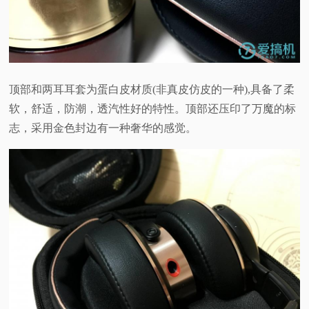
顶部和两耳耳套为蛋白皮材质(非真皮仿皮的一种),具备了柔
软，舒适，防潮，透汽性好的特性。顶部还压印了万魔的标
志，采用金色封边有一种奢华的感觉。