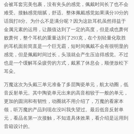
会被耳套完美包裹，没有夹头的感觉，佩戴时间长了也不会
难受。接触感觉细腻，舒适。整体佩戴感觉如果满分10分的
话我打8分。为什么不是满分呢？因为这款耳机虽然得益于
金属元素的运用，让颜值达到了一定的高度，但是成也萧何
败萧何，整个耳机的重量达到了293克，在个别轻量化取胜
的耳机面前简直是一个巨无霸，短时间佩戴不会有很明显的
感觉，但是佩戴时间过长，头顶就会产生压迫得感觉。不过
也是一个缓解耳朵疲劳的方式，戴累了休息会，顺便放松下
耳朵。
万魔这次为头戴三单元准备了多层陶瓷单元，航太动圈，低
音反射单元。其中陶瓷单元出来的高音相较于一般的单元，
更加的圆润和有韧性，动圈就不用介绍了，万魔的看家本
领，听万魔的产品到现在没叫我失望过。最后低音反射单
元，看品名第一次接触，不知道具体效果，看介绍是运用到
音箱设计的。